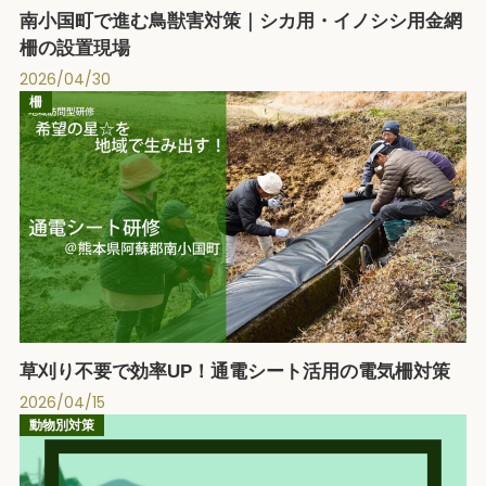
南小国町で進む鳥獣害対策｜シカ用・イノシシ用金網
柵の設置現場
2026/04/30
柵
草刈り不要で効率UP！通電シート活用の電気柵対策
2026/04/15
動物別対策