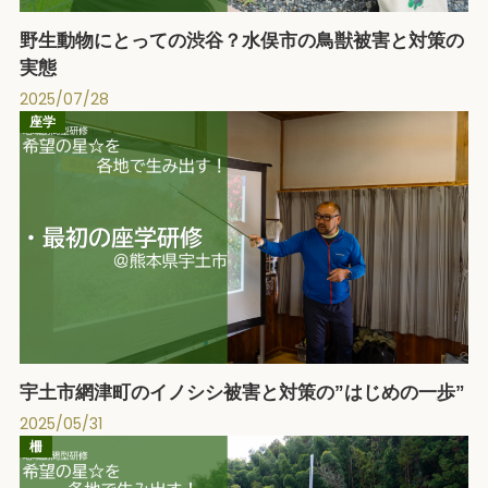
野生動物にとっての渋谷？水俣市の鳥獣被害と対策の
実態
2025/07/28
座学
宇土市網津町のイノシシ被害と対策の”はじめの一歩”
2025/05/31
柵