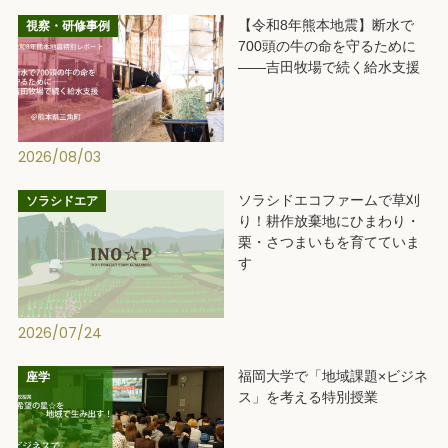
【令和8年熊本地震】断水で
視察・研修事例
700頭の牛の命を守るために
――吉田牧場で続く給水支援
2026/08/03
ソラシドエコファームで草刈
ソラシドエア
り！耕作放棄地にひまわり・
栗・さつまいもを育てていま
す
2026/07/24
福岡大学で「地域課題×ビジネ
座学
ス」を考える特別授業