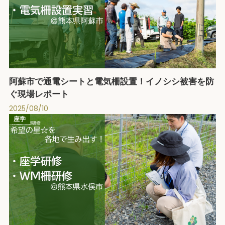
阿蘇市で通電シートと電気柵設置！イノシシ被害を防
ぐ現場レポート
2025/08/10
座学