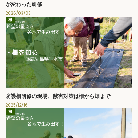
が変わった研修
2026/03/03
柵
防護柵研修の現場、獣害対策は柵から畑まで
2025/12/16
柵