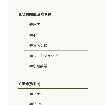
現地訪問型研修事例
座学
柵
集落点検
ワークショップ
学校授業
企業連携事例
ソラシドエア
鴻池組