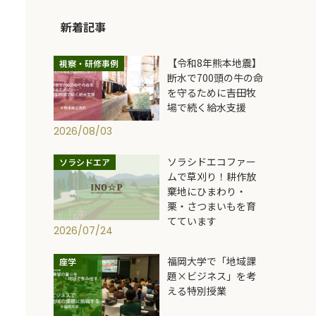
新着記事
【令和8年熊本地震】
視察・研修事例
断水で700頭の牛の命
を守るために――吉田牧
場で続く給水支援
2026/08/03
ソラシドエコファー
ソラシドエア
ムで草刈り！耕作放
棄地にひまわり・
栗・さつまいもを育
てています
2026/07/24
福岡大学で「地域課
座学
題×ビジネス」を考
える特別授業