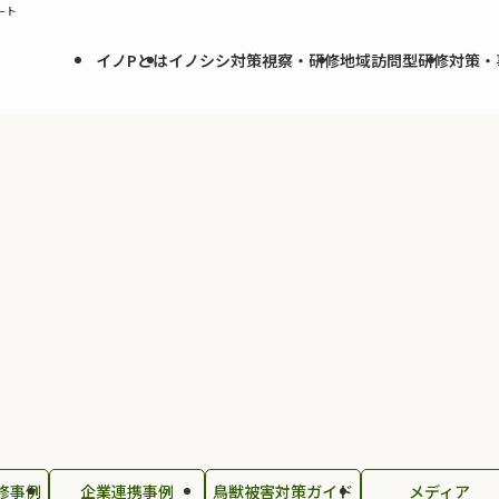
ート
イノPとは
イノシシ対策視察・研修
地域訪問型研修
対策・
修事例
企業連携事例
鳥獣被害対策ガイド
メディア