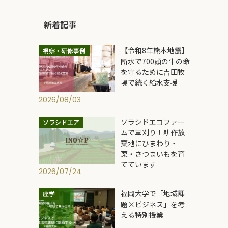
新着記事
【令和8年熊本地震】
視察・研修事例
断水で700頭の牛の命
を守るために――吉田牧
場で続く給水支援
2026/08/03
ソラシドエコファー
ソラシドエア
ムで草刈り！耕作放
棄地にひまわり・
栗・さつまいもを育
てています
2026/07/24
福岡大学で「地域課
座学
題×ビジネス」を考
える特別授業