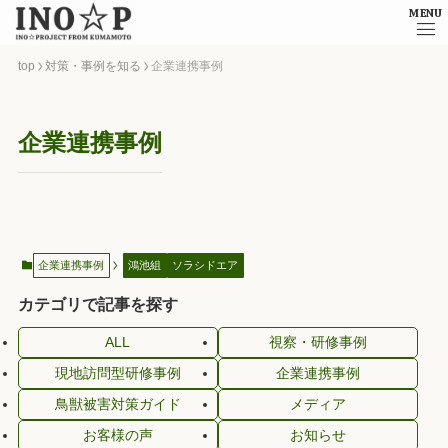
MENU
top
対策・事例を知る
企業連携事例
企業連携事例
企業連携事例
鴻池組
ソラシドエア
カテゴリで記事を探す
ALL
視察・研修事例
現地訪問型研修事例
企業連携事例
鳥獣被害対策ガイド
メディア
お客様の声
お知らせ