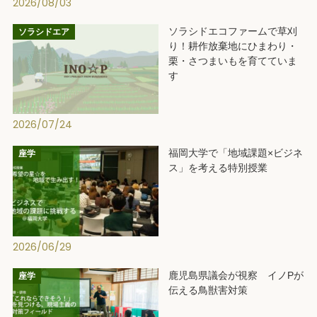
2026/08/03
ソラシドエコファームで草刈
ソラシドエア
り！耕作放棄地にひまわり・
栗・さつまいもを育てていま
す
2026/07/24
福岡大学で「地域課題×ビジネ
座学
ス」を考える特別授業
2026/06/29
鹿児島県議会が視察 イノPが
座学
伝える鳥獣害対策